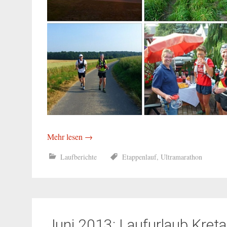
Mehr lesen
→
Laufberichte
Etappenlauf
,
Ultramarathon
Juni 2013: Laufurlaub Kreta