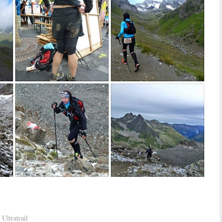
,
Ultratrail