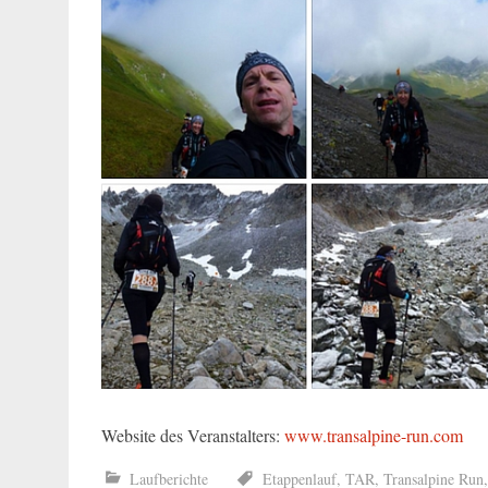
Website des Veranstalters:
www.transalpine-run.com
Laufberichte
Etappenlauf
,
TAR
,
Transalpine Run