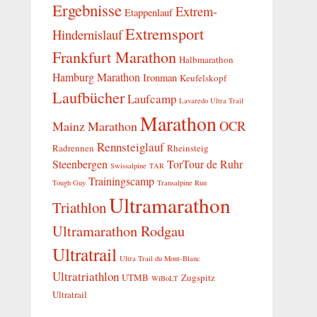
Ergebnisse
Extrem-
Etappenlauf
Extremsport
Hindernislauf
Frankfurt Marathon
Halbmarathon
Hamburg Marathon
Ironman
Keufelskopf
Laufbücher
Laufcamp
Lavaredo Ultra Trail
Marathon
OCR
Mainz Marathon
Rennsteiglauf
Radrennen
Rheinsteig
Steenbergen
TorTour de Ruhr
Swissalpine
TAR
Trainingscamp
Tough Guy
Transalpine Run
Ultramarathon
Triathlon
Ultramarathon Rodgau
Ultratrail
Ultra Trail du Mont-Blanc
Ultratriathlon
UTMB
Zugspitz
WiBoLT
Ultratrail