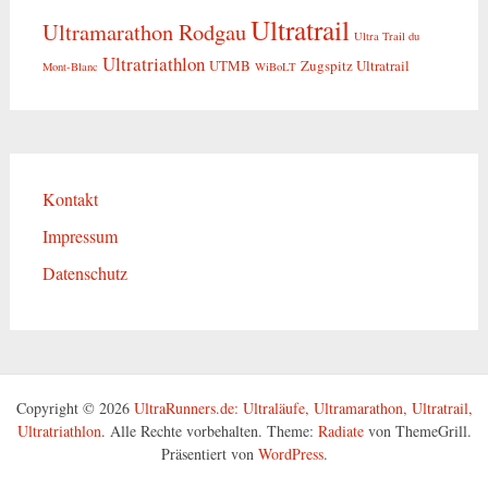
Ultratrail
Ultramarathon Rodgau
Ultra Trail du
Ultratriathlon
UTMB
Zugspitz Ultratrail
Mont-Blanc
WiBoLT
Kontakt
Impressum
Datenschutz
Copyright © 2026
UltraRunners.de: Ultraläufe, Ultramarathon, Ultratrail,
Ultratriathlon
. Alle Rechte vorbehalten. Theme:
Radiate
von ThemeGrill.
Präsentiert von
WordPress
.