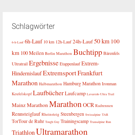
Schlagwörter
50 km
6h-Lauf
100
24h-Lauf
10 km
12h-Lauf
6-h-Lauf
Buchtipp
km
100 Meilen
Bärenfels
Berlin Marathon
Ergebnisse
Extrem-
Ultratrail
Etappenlauf
Extremsport
Frankfurt
Hindernislauf
Marathon
Hamburg Marathon
Ironman
Halbmarathon
Laufbücher
Laufcamp
Keufelskopf
Lavaredo Ultra Trail
Marathon
OCR
Mainz Marathon
Radrennen
Rennsteiglauf
Steenbergen
Rheinsteig
Swissalpine
TAR
TorTour de Ruhr
Trainingscamp
Tough Guy
Transalpine Run
Ultramarathon
Triathlon