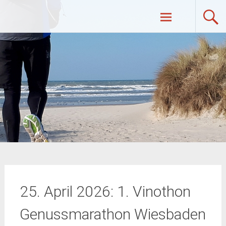
Zum
UltraRunners.de: Ultraläufe,
Inhalt
springen
Ultramarathon, Ultratrail, Ultratriathlon
25. April 2026: 1. Vinothon
Genussmarathon Wiesbaden