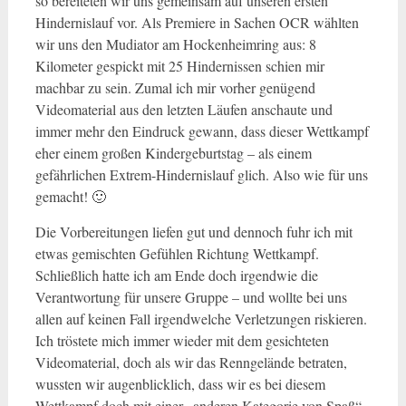
so bereiteten wir uns gemeinsam auf unseren ersten
Hindernislauf vor. Als Premiere in Sachen OCR wählten
wir uns den Mudiator am Hockenheimring aus: 8
Kilometer gespickt mit 25 Hindernissen schien mir
machbar zu sein. Zumal ich mir vorher genügend
Videomaterial aus den letzten Läufen anschaute und
immer mehr den Eindruck gewann, dass dieser Wettkampf
eher einem großen Kindergeburtstag – als einem
gefährlichen Extrem-Hindernislauf glich. Also wie für uns
gemacht! 🙂
Die Vorbereitungen liefen gut und dennoch fuhr ich mit
etwas gemischten Gefühlen Richtung Wettkampf.
Schließlich hatte ich am Ende doch irgendwie die
Verantwortung für unsere Gruppe – und wollte bei uns
allen auf keinen Fall irgendwelche Verletzungen riskieren.
Ich tröstete mich immer wieder mit dem gesichteten
Videomaterial, doch als wir das Renngelände betraten,
wussten wir augenblicklich, dass wir es bei diesem
Wettkampf doch mit einer „anderen Kategorie von Spaß“