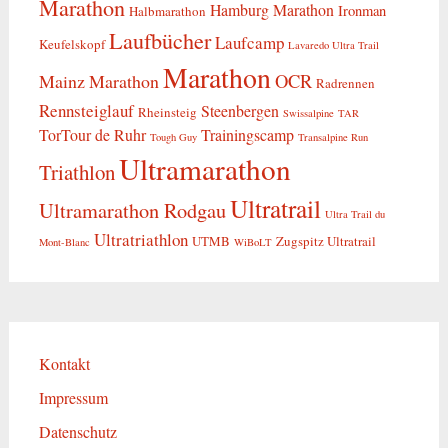
Marathon
Hamburg Marathon
Ironman
Halbmarathon
Laufbücher
Laufcamp
Keufelskopf
Lavaredo Ultra Trail
Marathon
OCR
Mainz Marathon
Radrennen
Rennsteiglauf
Steenbergen
Rheinsteig
Swissalpine
TAR
TorTour de Ruhr
Trainingscamp
Tough Guy
Transalpine Run
Ultramarathon
Triathlon
Ultratrail
Ultramarathon Rodgau
Ultra Trail du
Ultratriathlon
UTMB
Zugspitz Ultratrail
Mont-Blanc
WiBoLT
Kontakt
Impressum
Datenschutz