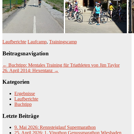
Laufberichte
Laufcamp
,
Trainingscamp
Beitragsnavigation
←
Buchtipp: Mentales Training für Triathleten von Jim Taylor
26. April 2014: Hexentanz
→
Kategorien
Ergebnisse
Laufberichte
Buchtipp
Letzte Beiträge
9. Mai 2026: Rennsteiglauf Supermarathon
25. April 2026: 1. Vinothon Genussmarathon Wiesbaden