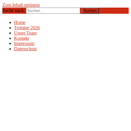
Zum Inhalt springen
Suche nach:
(Ultra-) Laufen ist Leben
UltraRunners.de: Ultraläufe, Ultramarathon,
Ultratrail, Ultratriathlon
Home
Termine 2026
Unser Team
Kontakt
Impressum
Datenschutz