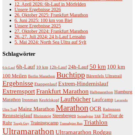
12. April 2026: 6h-Lauf in Mörfelden
Unsere Ergebnisse 2026
26. Oktober 2025: Frankfurt Marathon
6. Juni 2025: 100 km von Biel
Unsere Ergebnisse 2025
27. Oktober 2024: Frankfurt Marathon
26.-27. Juli 2024: 24 h-Lauf Lensahn
5. Mai 2024: North Sea Ultra auf Sylt
Schlagwörter
50 km
6h-Lauf
100 km
24h-Lauf
10 km
12h-Lauf
6-h-Lauf
Buchtipp
100 Meilen
Bärenfels Ultratrail
Berlin Marathon
Ergebnisse
Extrem-Hindernislauf
Etappenlauf
Extremsport
Frankfurt Marathon
Hamburg
Halbmarathon
Laufbücher
Laufcamp
Marathon
Ironman
Keufelskopf
Lavaredo
Marathon
OCR
Mainz Marathon
Radrennen
Ultra Trail
Rennsteiglauf
Steenbergen
TorTour de
Rheinsteig
Swissalpine
TAR
Triathlon
Ruhr
Trainingscamp
Tough Guy
Transalpine Run
Ultramarathon
Ultramarathon Rodgau