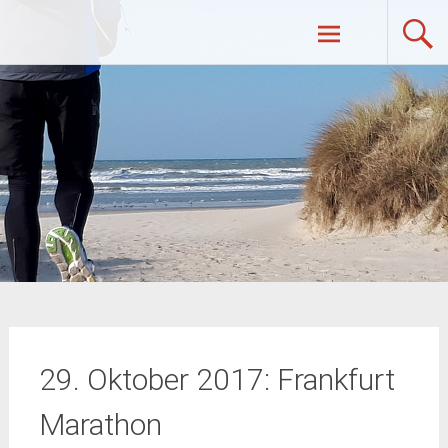
Zum
UltraRunners.de: Ultraläufe,
Inhalt
springen
Ultramarathon, Ultratrail, Ultratriathlon
29. Oktober 2017: Frankfurt
Marathon