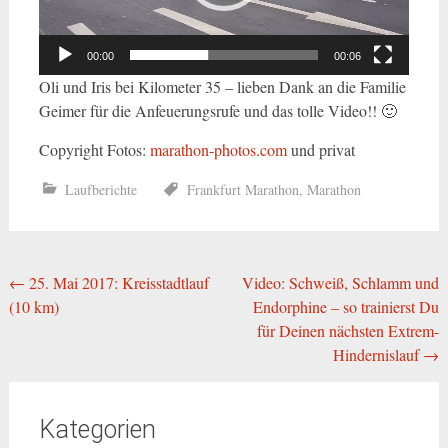
00:00
00:06
Oli und Iris bei Kilometer 35 – lieben Dank an die Familie
Geimer für die Anfeuerungsrufe und das tolle Video!! 🙂
Copyright Fotos:
marathon-photos.com
und privat
Laufberichte
Frankfurt Marathon
,
Marathon
Beitragsnavigation
←
25. Mai 2017: Kreisstadtlauf
Video: Schweiß, Schlamm und
(10 km)
Endorphine – so trainierst Du
für Deinen nächsten Extrem-
Hindernislauf
→
Kategorien