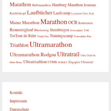
Marathon
Hamburg Marathon
Ironman
Halbmarathon
Laufbücher
Laufcamp
Keufelskopf
Lavaredo Ultra Trail
Marathon
OCR
Mainz Marathon
Radrennen
Rennsteiglauf
Steenbergen
Rheinsteig
Swissalpine
TAR
TorTour de Ruhr
Trainingscamp
Tough Guy
Transalpine Run
Ultramarathon
Triathlon
Ultratrail
Ultramarathon Rodgau
Ultra Trail du
Ultratriathlon
UTMB
Zugspitz Ultratrail
Mont-Blanc
WiBoLT
Kontakt
Impressum
Datenschutz