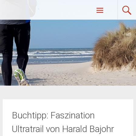
Zum
UltraRunners.de: Ultraläufe,
Inhalt
springen
Ultramarathon, Ultratrail, Ultratriathlon
Buchtipp: Faszination
Ultratrail von Harald Bajohr