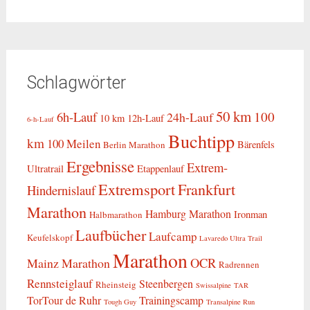
Schlagwörter
50 km
6h-Lauf
100
24h-Lauf
10 km
12h-Lauf
6-h-Lauf
Buchtipp
km
100 Meilen
Bärenfels
Berlin Marathon
Ergebnisse
Extrem-
Ultratrail
Etappenlauf
Extremsport
Frankfurt
Hindernislauf
Marathon
Hamburg Marathon
Ironman
Halbmarathon
Laufbücher
Laufcamp
Keufelskopf
Lavaredo Ultra Trail
Marathon
OCR
Mainz Marathon
Radrennen
Rennsteiglauf
Steenbergen
Rheinsteig
Swissalpine
TAR
TorTour de Ruhr
Trainingscamp
Tough Guy
Transalpine Run