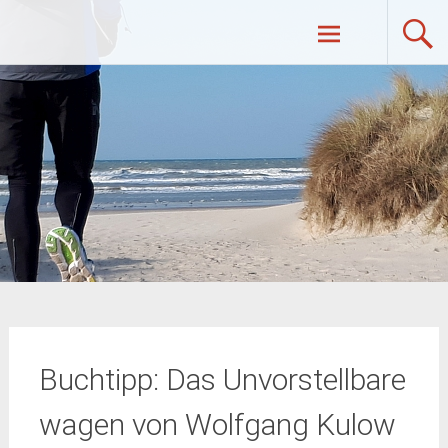
Zum
UltraRunners.de: Ultraläufe,
Inhalt
springen
Ultramarathon, Ultratrail, Ultratriathlon
Buchtipp: Das Unvorstellbare
wagen von Wolfgang Kulow