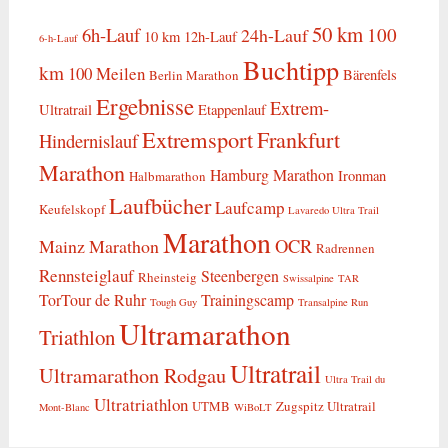
50 km
6h-Lauf
100
24h-Lauf
10 km
12h-Lauf
6-h-Lauf
Buchtipp
km
100 Meilen
Bärenfels
Berlin Marathon
Ergebnisse
Extrem-
Ultratrail
Etappenlauf
Extremsport
Frankfurt
Hindernislauf
Marathon
Hamburg Marathon
Ironman
Halbmarathon
Laufbücher
Laufcamp
Keufelskopf
Lavaredo Ultra Trail
Marathon
OCR
Mainz Marathon
Radrennen
Rennsteiglauf
Steenbergen
Rheinsteig
Swissalpine
TAR
TorTour de Ruhr
Trainingscamp
Tough Guy
Transalpine Run
Ultramarathon
Triathlon
Ultratrail
Ultramarathon Rodgau
Ultra Trail du
Ultratriathlon
UTMB
Zugspitz Ultratrail
Mont-Blanc
WiBoLT