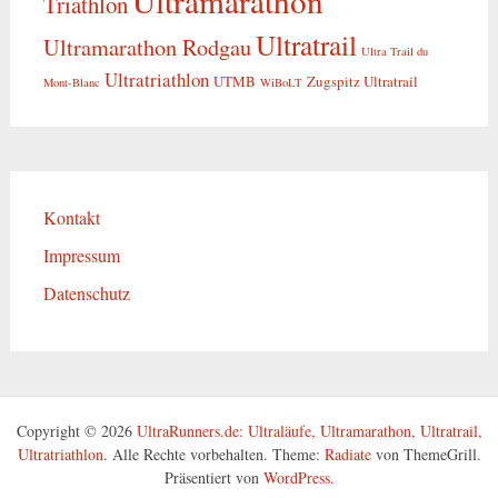
Ultramarathon
Triathlon
Ultratrail
Ultramarathon Rodgau
Ultra Trail du
Ultratriathlon
UTMB
Zugspitz Ultratrail
Mont-Blanc
WiBoLT
Kontakt
Impressum
Datenschutz
Copyright © 2026
UltraRunners.de: Ultraläufe, Ultramarathon, Ultratrail,
Ultratriathlon
. Alle Rechte vorbehalten. Theme:
Radiate
von ThemeGrill.
Präsentiert von
WordPress
.