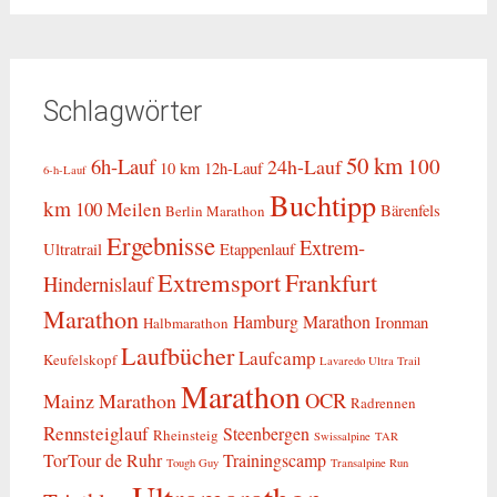
Schlagwörter
50 km
6h-Lauf
100
24h-Lauf
10 km
12h-Lauf
6-h-Lauf
Buchtipp
km
100 Meilen
Bärenfels
Berlin Marathon
Ergebnisse
Extrem-
Ultratrail
Etappenlauf
Extremsport
Frankfurt
Hindernislauf
Marathon
Hamburg Marathon
Ironman
Halbmarathon
Laufbücher
Laufcamp
Keufelskopf
Lavaredo Ultra Trail
Marathon
OCR
Mainz Marathon
Radrennen
Rennsteiglauf
Steenbergen
Rheinsteig
Swissalpine
TAR
TorTour de Ruhr
Trainingscamp
Tough Guy
Transalpine Run