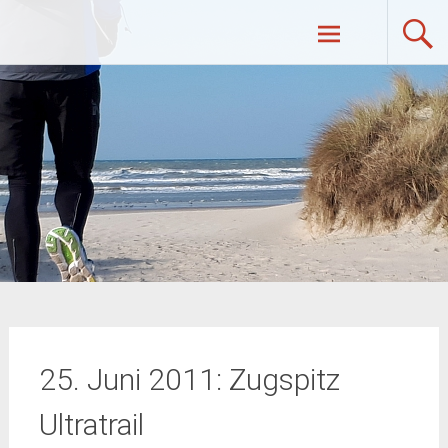
Zum
UltraRunners.de: Ultraläufe,
Inhalt
springen
Ultramarathon, Ultratrail, Ultratriathlon
25. Juni 2011: Zugspitz
Ultratrail