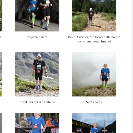
t
Zügerschlucht
Beim Aufstieg zur Keschhütte brennt
die Sonne vom Himmel
Frank bei der Keschhütte
Sertig Seen