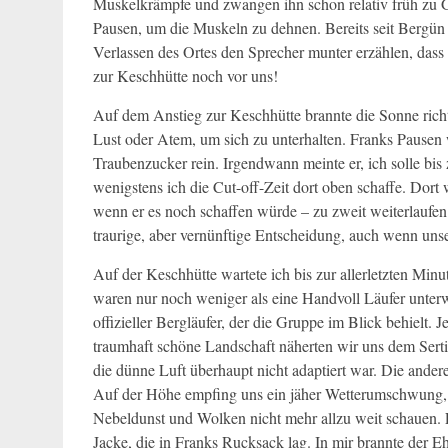
Muskelkrämpfe und zwangen ihn schon relativ früh zu 
Pausen, um die Muskeln zu dehnen. Bereits seit Bergün
Verlassen des Ortes den Sprecher munter erzählen, dass i
zur Keschhütte noch vor uns!
Auf dem Anstieg zur Keschhütte brannte die Sonne rich
Lust oder Atem, um sich zu unterhalten. Franks Pausen 
Traubenzucker rein. Irgendwann meinte er, ich solle bi
wenigstens ich die Cut-off-Zeit dort oben schaffe. Dort 
wenn er es noch schaffen würde – zu zweit weiterlaufen 
traurige, aber vernünftige Entscheidung, auch wenn uns
Auf der Keschhütte wartete ich bis zur allerletzten Min
waren nur noch weniger als eine Handvoll Läufer unterw
offizieller Bergläufer, der die Gruppe im Blick behielt.
traumhaft schöne Landschaft näherten wir uns dem Sertig
die dünne Luft überhaupt nicht adaptiert war. Die ande
Auf der Höhe empfing uns ein jäher Wetterumschwung, e
Nebeldunst und Wolken nicht mehr allzu weit schauen. 
Jacke, die in Franks Rucksack lag. In mir brannte der Eh