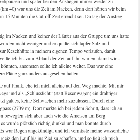
Gehpausen und später bei den Anstiegen immer wieder zu
 (km 40) war uns die Zeit im Nacken, denn dort hörten wir beim
n 15 Minuten die Cut-off-Zeit erreicht sei. Da lag der Anstieg
tig im Nacken und keiner der Läufer aus der Gruppe um uns hatte
wurden nicht weniger und er quälte sich tapfer Salz und
s zur Keschhütte in meinem eigenen Tempo vorlaufen, damit
wollte ich bis zum Ablauf der Zeit auf ihn warten, damit wir –
könnten, ansonsten sollte ich alleine weiter. Das war eine
ere Pläne ganz anders ausgesehen hatten.
ute auf Frank, ehe ich mich alleine auf den Weg machte. Mit mir
egs und als „Schlusslicht“ (statt Besenwagen) ein drahtiger
 Jetzt galt es, keine Schwächen mehr zuzulassen. Durch eine
pass (2739 m). Dort merkte ich bei jedem Schritt, dass ich an
ren bewegten sich aber auch wie die Ameisen am Berg.
s wurde plötzlich richtig dunkel und man konnte durch
Es war Regen angekündigt, und ich vermisste meine wasserdichte
rgeiz,den Lauf bis ins Ziel zu schaffen, und so ließ ich mich