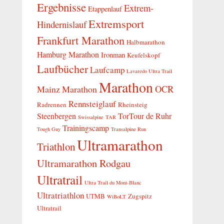
Ergebnisse
Extrem-
Etappenlauf
Extremsport
Hindernislauf
Frankfurt Marathon
Halbmarathon
Hamburg Marathon
Ironman
Keufelskopf
Laufbücher
Laufcamp
Lavaredo Ultra Trail
Marathon
OCR
Mainz Marathon
Rennsteiglauf
Radrennen
Rheinsteig
Steenbergen
TorTour de Ruhr
Swissalpine
TAR
Trainingscamp
Tough Guy
Transalpine Run
Ultramarathon
Triathlon
Ultramarathon Rodgau
Ultratrail
Ultra Trail du Mont-Blanc
Ultratriathlon
UTMB
Zugspitz
WiBoLT
Ultratrail