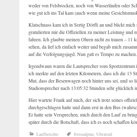
weder von Felsbrocken, noch von Wasserläufen oder Sch
wie gut ich ins Tal kam (auch wenn meine Gesichtsmus
Klatschnass kam ich in Sertig Dörfli an und blickt mic
gratulierten mir die Offiziellen zu meiner Leistung und 
fahren. Ich glaubte meinen Ohren nicht zu trauen – 11 k
sehen, da lief ich einfach weiter und begab mich zusamm
auf die Verfolgungsjagd. Nun galt es Tempo zu machen.
Irgendwann waren die Lautsprecher vom Sportzentrum 
ich merkte auf den letzten Kilometern, dass ich die 13 
Mut, dass der Besenwagen noch hinter uns sei, und so l
Stadionsprecher nach 13:05:32 Stunden sehr glücklich in
Hier wartete Frank auf mich, der sich trotz seines offizi
durchgeschlagen hatte und dann erst in den Bus (wahrsch
Er hatte sein Versprechen, mich durch den Lauf zu brin
später durch die Botschaft, dass ich es noch schaffen kö
Laufberichte
Swissalpine
,
Ultratrail