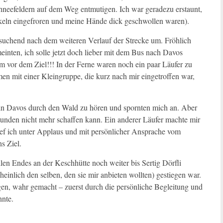
neefeldern auf dem Weg entmutigen. Ich war geradezu erstaunt,
keln eingefroren und meine Hände dick geschwollen waren).
h suchend nach dem weiteren Verlauf der Strecke um. Fröhlich
meinten, ich solle jetzt doch lieber mit dem Bus nach Davos
m vor dem Ziel!!! In der Ferne waren noch ein paar Läufer zu
en mit einer Kleingruppe, die kurz nach mir eingetroffen war,
in Davos durch den Wald zu hören und spornten mich an. Aber
Stunden nicht mehr schaffen kann. Ein anderer Läufer machte mir
ief ich unter Applaus und mit persönlicher Ansprache vom
s Ziel.
ellen Endes an der Keschhütte noch weiter bis Sertig Dörfli
einlich den selben, den sie mir anbieten wollten) gestiegen war.
gen, wahr gemacht – zuerst durch die persönliche Begleitung und
nnte.