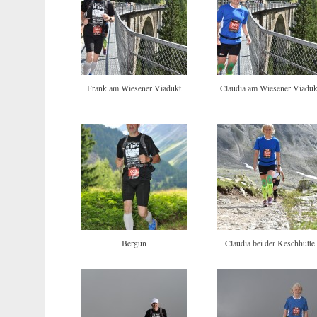
Frank am Wiesener Viadukt
Claudia am Wiesener Viaduk
Bergün
Claudia bei der Keschhütte